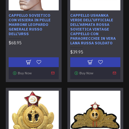
CAPPELLO SOVIETICO
CAPPELLO USHANKA
CON VISIERA IN PELLE
VERDE DELL'UFFICIALE
MARRONE LEOPARDO
DELL'ARMATA ROSSA
GENERALE RUSSO
SOVIETICA VINTAGE
DELL'URSS
CAPPELLO CON
PARAORECCHIE IN VERA
$68.95
LANA RUSSA SOLDATO
$39.95
Buy Now
Buy Now