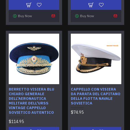
Buy Now
Buy Now
BERRETTO VISIERA BLU
CAPPELLO CON VISIERA
CHIARO GENERALE
DA PARATA DEL CAPITANO
DELL'AERONAUTICA
DELLA FLOTTA NAVALE
MILITARE DELL'URSS
SOVIETICA
VINTAGE CAPPELLO
$74.95
SOVIETICO AUTENTICO
$114.95