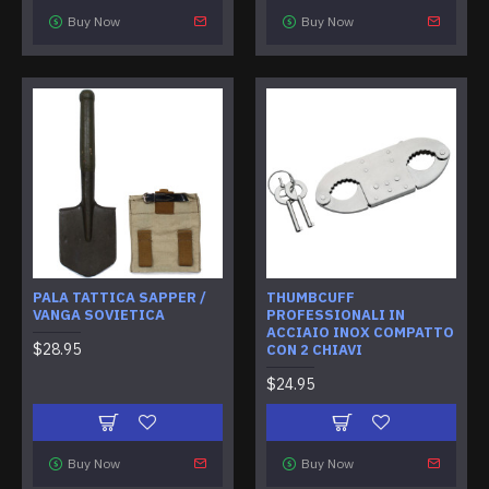
Buy Now
Buy Now
PALA TATTICA SAPPER /
THUMBCUFF
VANGA SOVIETICA
PROFESSIONALI IN
ACCIAIO INOX COMPATTO
$28.95
CON 2 CHIAVI
$24.95
Buy Now
Buy Now