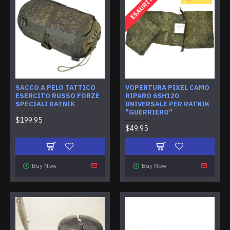
ESAURITO
SACCO A PELO TATTICO
VOPERTURA PIXEL CAMO
ESERCITO RUSSO FORZE
RIPARO 6SH120
SPECIALI RATNIK
UNIVERSALE PER RATNIK
"GUERRIERO"
$199.95
$49.95
Buy Now
Buy Now