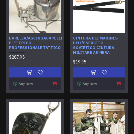
BARELLA/ASCIUGACAPELLI
CINTURA DEI MARINES
ELETTRICO
DELL'ESERCITO
PROFESSIONALE TATTICO
SOVIETICO CINTURA
MILITARE AK NERA
$287.95
$19.95
Buy Now
Buy Now