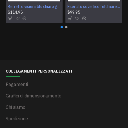
Berretto visiera blu chiaro generale dell'aeronautica militare dell'URSS vintage Cappello sovietico autentico
Esercito sovietico feldmaresciallo cappello della visiera berretto russo
$114.95
$99.95
COLLEGAMENTI PERSONALIZZATI
Pagamenti
Grafici di dimensionamento
Chi siamo
Spedizione