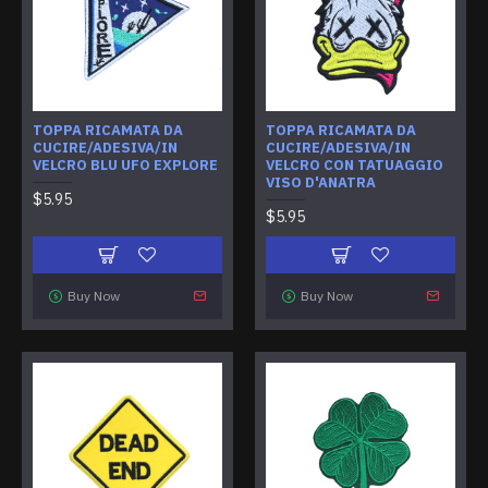
TOPPA RICAMATA DA
TOPPA RICAMATA DA
CUCIRE/ADESIVA/IN
CUCIRE/ADESIVA/IN
VELCRO BLU UFO EXPLORE
VELCRO CON TATUAGGIO
VISO D'ANATRA
$5.95
$5.95
Buy Now
Buy Now