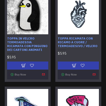
TOPPA IN VELCRO
TOPPA RICAMATA CON
TERMOADESIVA
RICAMO A CUORE /
RICAMATA CON PINGUINO
TERMOADESIVO / VELCRO
DEI CARTONI ANIMATI
$5.95
$5.95
Buy Now
Buy Now