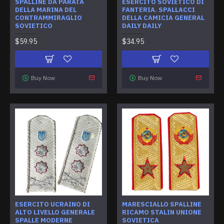
SPALLINE DA PARATA
ESERCITO SOVIETICO DI
DELLA MARINA DEL
FANTERIA. SPALLACCI
CONTRAMMIRAGLIO
DELLA CAMICIA GENERAL
SOVIETICO
DAILY DAILY
$59.95
$34.95
Buy Now
Buy Now
ESERCITO UCRAINO DI
MARESCIALLO SPALLINE
ALTO LIVELLO GENERALE
RICAMO STALIN UNIONE
SPALLE MODERNE
SOVIETICA