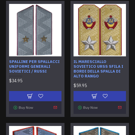
SPALLINE PER SPALLACCI
IL MARESCIALLO
UNIFORMI GENERALI
SOVIETICO URSS SFILA I
SOVIETICI / RUSSI
BORDI DELLA SPALLA DI
ALTO RANGO
$34.95
$59.95
Buy Now
Buy Now