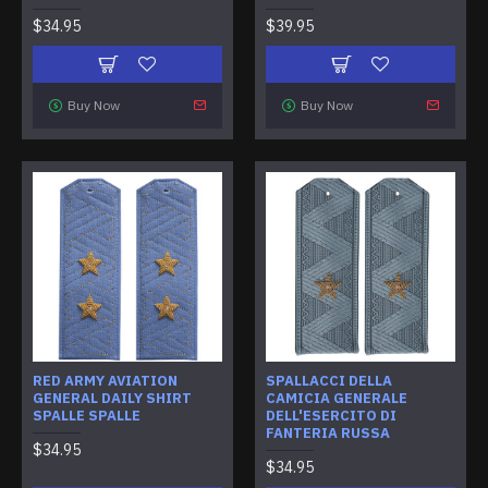
$34.95
$39.95
Buy Now
Buy Now
RED ARMY AVIATION
SPALLACCI DELLA
GENERAL DAILY SHIRT
CAMICIA GENERALE
SPALLE SPALLE
DELL'ESERCITO DI
FANTERIA RUSSA
$34.95
$34.95