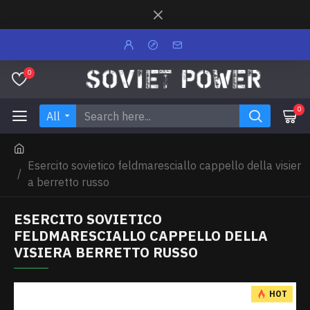
0
0
All
Esercito sovietico feldmaresciallo cappello della visier
a berretto russo
ESERCITO SOVIETICO
FELDMARESCIALLO CAPPELLO DELLA
VISIERA BERRETTO RUSSO
HOT