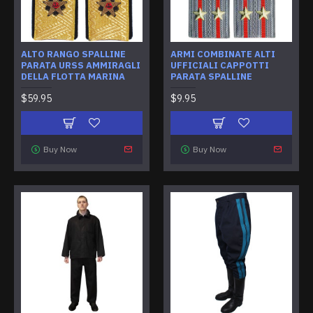
ALTO RANGO SPALLINE
ARMI COMBINATE ALTI
PARATA URSS AMMIRAGLI
UFFICIALI CAPPOTTI
DELLA FLOTTA MARINA
PARATA SPALLINE
$59.95
$9.95
Buy Now
Buy Now