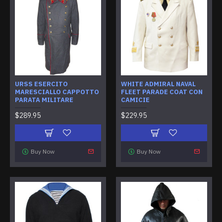
URSS ESERCITO
WHITE ADMIRAL NAVAL
MARESCIALLO CAPPOTTO
FLEET PARADE COAT CON
PARATA MILITARE
CAMICIE
$289.95
$229.95
Buy Now
Buy Now