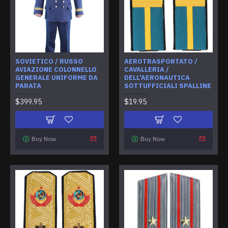
SOVIETICO / RUSSO
AEROTRASPORTATO /
AVIAZIONE COLONNELLO
CAVALLERIA /
GENERALE UNIFORME DA
DELL'AERONAUTICA
PARATA
SOTTUFFICIALI SPALLINE
$399.95
$19.95
Buy Now
Buy Now