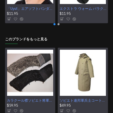
「Uyut」エアソフトバンダナ多目的カモフラージュタクティカルフェイスマスク
エクストラ ウォーム バラクラバ ウィンター スキー マスク エアソフト タクティカル フェイスマスク プロテクション
$11.95
$11.95
このブランドをもっと見る
カラクール襟ソビエト将軍と提督の冬のオーバーコート コート用のアストラハン毛皮
ソビエト連邦軍兵士コート歩哨カーキ ソ連軍マント
$59.95
$49.95