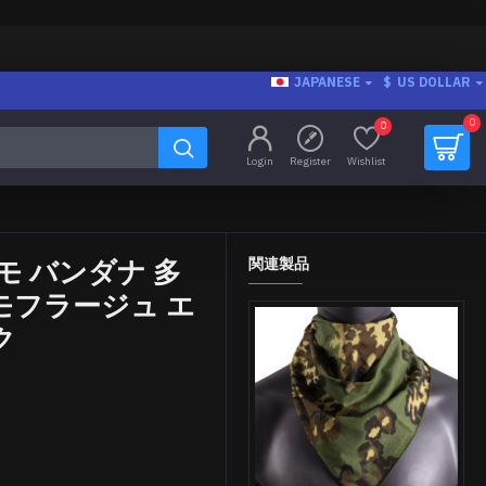
JAPANESE
$
US DOLLAR
0
0
Login
Register
Wishlist
モ バンダナ 多
関連製品
モフラージュ エ
ク