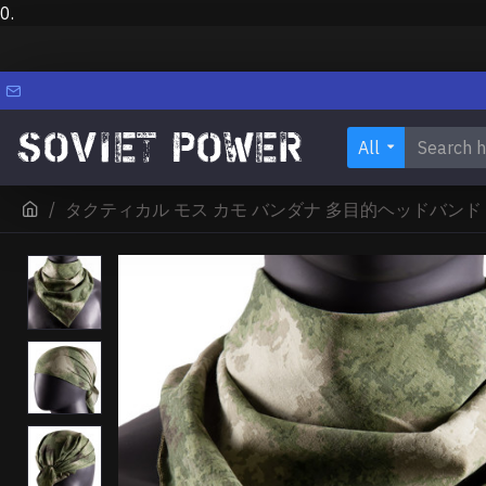
0.
All
タクティカル モス カモ バンダナ 多目的ヘッドバンド