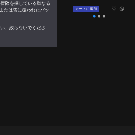
の冒険を探している単なる
カートに追加
または雪に覆われたバッ
洗い、絞らないでくださ
タクティカル フリース ネックゲートル マフラー VKPO
$11.95