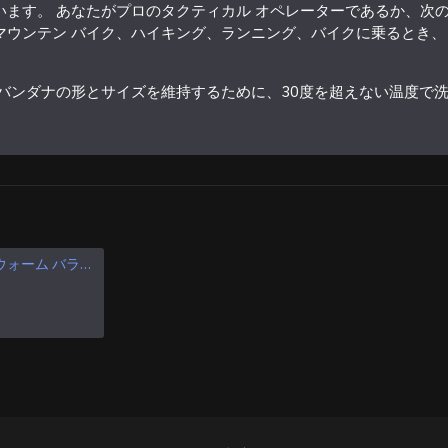
ます。 あなたがプロのタクティカル オペレーターであるか、次
マウンテン バイク、ハイキング、ランニング、バイクに乗るとき、
バンダナの形とサイズを維持するために、30度を超えない温度で
エクストラ ウォーム バラクラバ ウィンター スキー マスク エアソフト タクティカル フェイスマスク プロテクション
タクティカル バンダナ モス カモフラージュ 多目的ヘッドバンド カモフラージュ エアガン フェイスマスク
$11.95