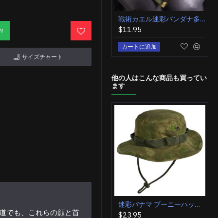
戦術カエル迷彩バンダナ多目的エアソフト ヘッドバンド迷彩フェイス マスク
$11.95
W
カートに追加
サイズチャート
他の人はこんな商品も買ってい
ます
迷彩パナマ ブーニーハット MOSS リップストップ タクティカル キャップ
道でも、これらの顔と首
$23.95