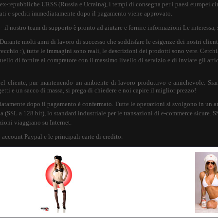
a ex-repubbliche URSS (Russia e Ucraina), i tempi di consegna per i paesi europei cir
allati e spediti immediatamente dopo il pagamento viene approvato.
 il nostro team di supporto è pronto ad aiutare e fornire informazioni Le interessa, 
ante molti anni di lavoro di successo che soddisfare le esigenze dei nostri clienti 
cchio :), tutte le immagini sono reali, le descrizioni dei prodotti sono vere. Cerchi
llo di fornire al compratore con il massimo livello di servizio e di inviare gli artic
 del cliente, pur mantenendo un ambiente di lavoro produttivo e amichevole. Sia
getti e un sacco di massa, si prega di chiedere e noi capire il miglior prezzo!
iatamente dopo il pagamento è confermato. Tutte le operazioni si svolgono in un ambi
ia (SSL a 128 bit), lo standard industriale per le transazioni di e-commerce sicure. S
zioni viaggiano su Internet.
 account Paypal e le principali carte di credito.