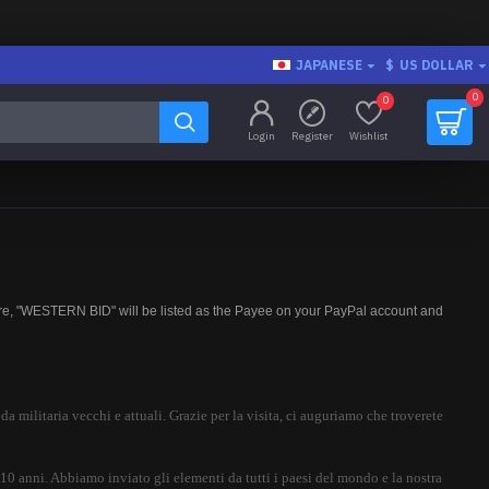
JAPANESE
$
US DOLLAR
0
0
Login
Register
Wishlist
fore, "WESTERN BID" will be listed as the Payee on your PayPal account and
da militaria vecchi e attuali. Grazie per la visita, ci auguriamo che troverete
i 10 anni. Abbiamo inviato gli elementi da tutti i paesi del mondo e la nostra