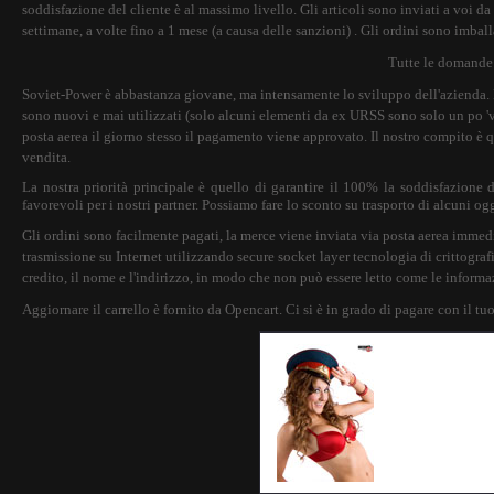
soddisfazione del cliente è al massimo livello. Gli articoli sono inviati a voi d
settimane, a volte fino a 1 mese (a causa delle sanzioni) . Gli ordini sono imb
Tutte le domande -
Soviet-Power è abbastanza giovane, ma intensamente lo sviluppo dell'azienda. Dur
sono nuovi e mai utilizzati (solo alcuni elementi da ex URSS sono solo un po 've
posta aerea il giorno stesso il pagamento viene approvato. Il nostro compito è que
vendita.
La nostra priorità principale è quello di garantire il 100% la soddisfazione
favorevoli per i nostri partner. Possiamo fare lo sconto su trasporto di alcuni og
Gli ordini sono facilmente pagati, la merce viene inviata via posta aerea immed
trasmissione su Internet utilizzando secure socket layer tecnologia di crittograf
credito, il nome e l'indirizzo, in modo che non può essere letto come le informa
Aggiornare il carrello è fornito da Opencart. Ci si è in grado di pagare con il tuo