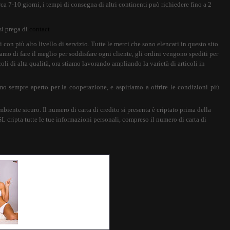
ca 7-10 giorni, i tempi di consegna di altri continenti può richiedere fino a 2
si prega di
contact
con più alto livello di servizio. Tutte le merci che sono elencati in questo sito
amo di fare il meglio per soddisfare ogni cliente, gli ordini vengono spediti per
oli di alta qualità, ora stiamo lavorando ampliando la varietà di articoli in
mo sempre aperto per la cooperazione, e aspiriamo a offrire le condizioni più
ente sicuro. Il numero di carta di credito si presenta è criptato prima della
SL cripta tutte le tue informazioni personali, compreso il numero di carta di