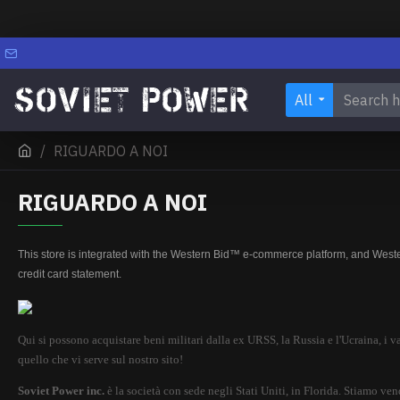
All
RIGUARDO A NOI
RIGUARDO A NOI
This store is integrated with the Western Bid™ e-commerce platform, and Weste
credit card statement.
Qui si possono acquistare beni militari dalla ex URSS, la Russia e l'Ucraina, i va
quello che vi serve sul nostro sito!
Soviet Power inc.
è la società con sede negli Stati Uniti, in Florida. Stiamo ven