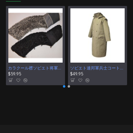
カラクール襟ソビエト将軍と提督の冬のオーバーコート コート用のアストラハン毛皮
ソビエト連邦軍兵士コート歩哨カーキ ソ連軍マント
$59.95
$49.95