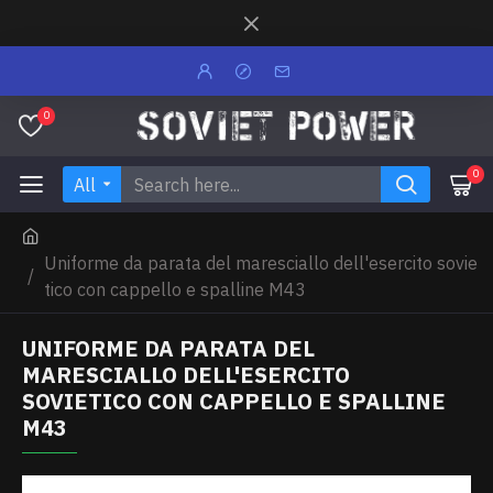
0
0
All
Uniforme da parata del maresciallo dell'esercito sovie
tico con cappello e spalline M43
UNIFORME DA PARATA DEL
MARESCIALLO DELL'ESERCITO
SOVIETICO CON CAPPELLO E SPALLINE
M43