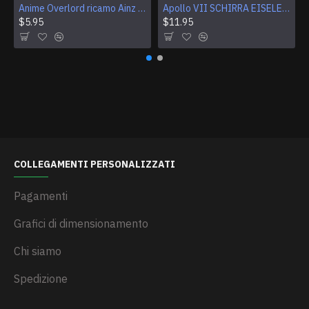
Anime Overlord ricamo Ainz Ooal Gown patch Sorcerer King Iron-on patch Hook and loop Mga ricamato Sew-on patch Halloween Skull gift
Apollo VII SCHIRRA EISELE CUNNINGHAM Logo Patch per ricamo NASA
$5.95
$11.95
COLLEGAMENTI PERSONALIZZATI
Pagamenti
Grafici di dimensionamento
Chi siamo
Spedizione