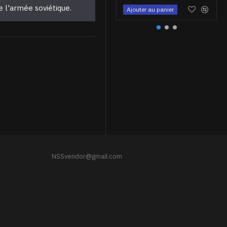
de l'armée soviétique.
Ajouter au panier
URSS épaule parade épaulette planches d'infanterie
$9.95
NSSvendor@gmail.com