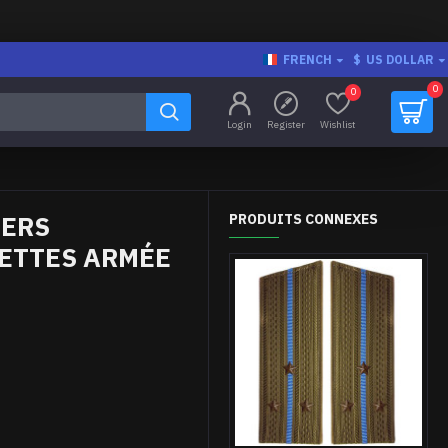
FRENCH
$
US DOLLAR
0
0
Login
Register
Wishlist
IERS
PRODUITS CONNEXES
LETTES ARMÉE