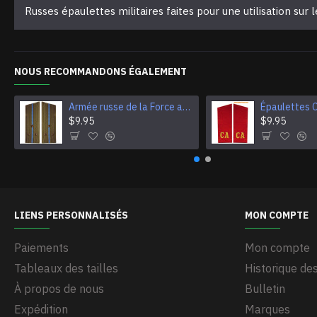
Russes épaulettes militaires faites pour une utilisation sur 
NOUS RECOMMANDONS ÉGALEMENT
Armée russe de la Force aérienne / aéroportées épaulettes sur le terrain
$9.95
$9.95
LIENS PERSONNALISÉS
MON COMPTE
Paiements
Mon compte
Tableaux des tailles
Historique d
À propos de nous
Bulletin
Expédition
Marques