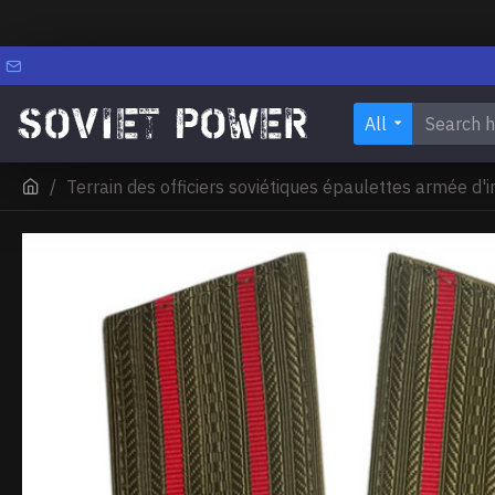
All
Terrain des officiers soviétiques épaulettes armée d'i