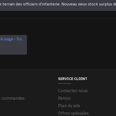
le terrain des officiers d'infanterie. Nouveau vieux stock surplus 
Épaulettes CA rouge - Troupes d'infanterie de l'armée russe de l'URSS
Épaulettes soviétiques AVIATION Parade Air Force URSS
$9.95
SERVICE CLIENT
Contactez-nous
es commandes
Retour
Plan du site
Offres spéciales