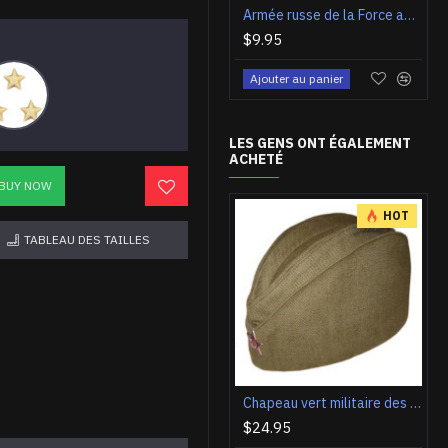
Armée russe de la Force aérienne / aéroportées épaulettes sur le terrain
$9.95
Ajouter au panier
LES GENS ONT ÉGALEMENT
ACHETÉ
BUY NOW
HOT
TABLEAU DES TAILLES
Chapeau vert militaire des soldats de l'Union soviétique Couvre-chef de l'Armée rouge Chapeau Pilotka de l'URSS
$24.95