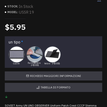
In Stock
STOCK:
USSR 19
MODEL:
$5.95
un tipo
Ferro da stiro
Cucire
Velcro
(+$3.00)
(+$3.00)
RICHIEDI MAGGIORI INFORMAZIONI
TABELLA DI FORMATO
SOVIET Army UN UNO OBSERVER Uniform Patch Crest CCCP Stemma