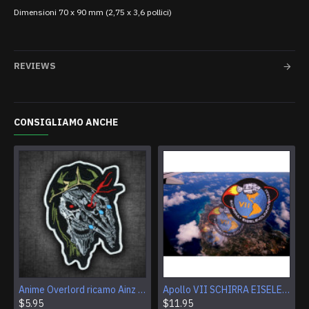
Dimensioni 70 x 90 mm (2,75 x 3,6 pollici)
REVIEWS
CONSIGLIAMO ANCHE
Anime Overlord ricamo Ainz Ooal Gown patch Sorcerer King Iron-on patch Hook and loop Mga ricamato Sew-on patch Halloween Skull gift
Apollo VII SCHIRRA EISELE CUNNINGHAM Logo Patch per ricamo NASA
$5.95
$11.95