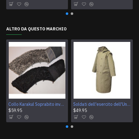
ALTRO DA QUESTO MARCHIO
Collo Karakul Soprabito invernale per generali e ammiragli sovietici Pelliccia di astrakan per cappotti
Soldati dell'esercito dell'Unione Sovietica cappotto sentinella kaki mantello militare dell'URSS
$59.95
$49.95