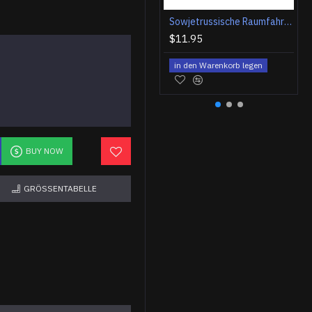
Sowjetrussische Raumfahrtprogramm Ärmel Patch Soyuz TM-17 #2
$11.95
in den Warenkorb legen
BUY NOW
GRÖSSENTABELLE