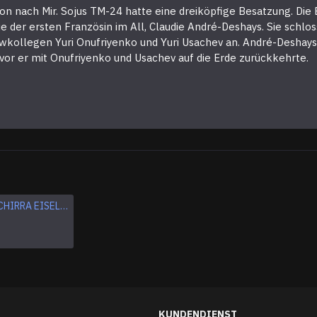
on nach Mir. Sojus TM-24 hatte eine dreiköpfige Besatzung. Die
der ersten Französin im All, Claudie André-Deshays. Sie schlos
wkollegen Yuri Onufriyenko und Yuri Usachev an. André-Deshays
vor er mit Onufriyenko und Usachev auf die Erde zurückkehrte.
Apollo VII SCHIRRA EISELE CUNNINGHAM Logo NASA Stickerei Patch
Astronauten-Katze Aufbügler Weltraumkatze bestickter Aufnäher Weltraum-Stickerei zum Aufnähen "We need space"-Zitat-Aufnäher
$5.95
KUNDENDIENST