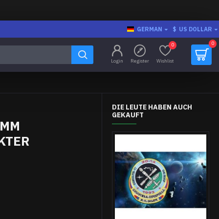
GERMAN
$
US DOLLAR
0
0
Login
Register
Wishlist
DIE LEUTE HABEN AUCH
GEKAUFT
AMM
KTER