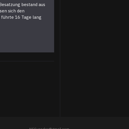
 Besatzung bestand aus
sen sich den
 führte 16 Tage lang