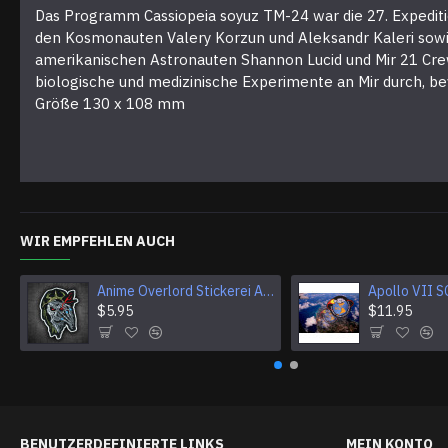
Das Programm Cassiopeia soyuz TM-24 war die 27. Expediti
den Kosmonauten Valery Korzun und Aleksandr Kaleri sowie 
amerikanischen Astronauten Shannon Lucid und Mir 21 Cre
biologische und medizinische Experimente an Mir durch, be
Größe 130 x 108 mm
WIR EMPFEHLEN AUCH
Anime Overlord Stickerei Ainz Ooal Kleid Patch Sorcerer King Bügelbild Klettverschluss Mga bestickt Aufnäher Halloween Totenkopf Geschenk
$5.95
$11.95
BENUTZERDEFINIERTE LINKS
MEIN KONTO