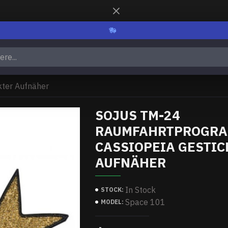
ter Aufnäher
SOJUS TM-24
RAUMFAHRTPROGR
CASSIOPEIA GESTIC
AUFNÄHER
In Stock
STOCK:
Space 101
MODEL: