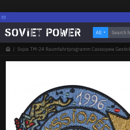
All
Sojus TM-24 Raumfahrtprogramm Cassiopeia Gestick