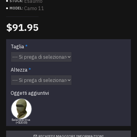
Esaurito
STOCK:
Camo 11
MODEL:
$91.95
Taglia
Altezza
Oggetti aggiuntivi
Balaclava oliva
(+$20.00)
RICHIEDI MAGGIORI INFORMAZIONI