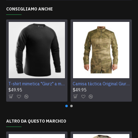
CONSIGLIAMO ANCHE
T-shirt mimetica "Giurz" a manica lunga tattica per giacca Gorka Airsoft Attrezzatura sportiva da allenamento (4 colori)
Camisa táctica Original Giurz M1, camisa de manga larga de combate de barras profesionales, equipo de entrenamiento de camuflaje Moss
$49.95
$49.95
ALTRO DA QUESTO MARCHIO