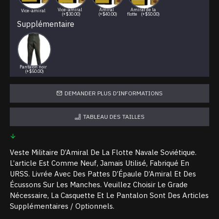
Vice-amiral
Amiral
Amiral de la
Vice-amiral
(+$30.00)
(+$40.00)
flotte
(+$50.00)
Supplémentaire
Pantalon noir
(+$50.00)
DEMANDER PLUS D'INFORMATIONS
TABLEAU DES TAILLES
Veste Militaire D’Amiral De La Flotte Navale Soviétique.
L’article Est Comme Neuf, Jamais Utilisé, Fabriqué En
URSS. Livrée Avec Des Pattes D’Épaule D’Amiral Et Des
Écussons Sur Les Manches. Veuillez Choisir Le Grade
Nécessaire, La Casquette Et Le Pantalon Sont Des Articles
Supplémentaires / Optionnels.