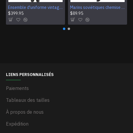
Ensemble d'uniforme vintage de la garde d'honneur nationale de l'armée russe
Marins soviétiques chemise bleu marine quotidienne uniforme avec un pantalon
$399.95
$89.95
LIENS PERSONNALISÉS
Paiements
Tableaux des tailles
À propos de nous
Expédition