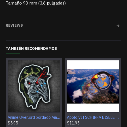
Tamaño 90 mm (3,6 pulgadas)
REVIEWS
TAMBIÉN RECOMENDAMOS
Anime Overlord bordado Ainz Ooal Vestido parche Hechicero Rey Iron-on parche Gancho y bucle Mga bordado Coser parche Halloween Calavera regalo
Apolo VII SCHIRRA EISELE CUNNINGHAM Logo parche bordado de la NASA
$5.95
$11.95