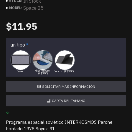
In Stock
STOCK:
Space 25
MODEL:
$11.95
un tipo
Hierro sobre
Coser
Velcro
(+$3.00)
(+$3.00)
SOLICITAR MÁS INFORMACIÓN
CARTA DEL TAMAÑO
Programa espacial soviético INTERKOSMOS Parche
bordado 1978 Soyuz-31