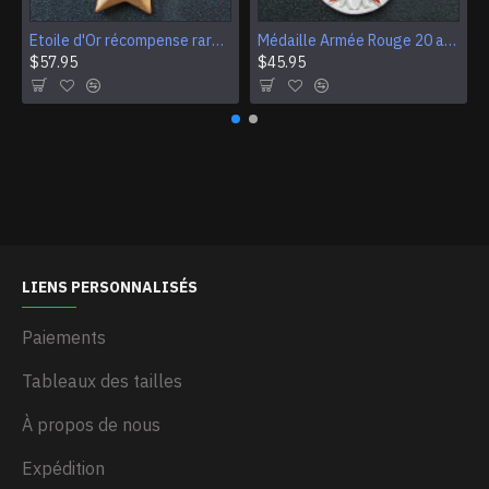
Etoile d'Or récompense rare HEROS DE L'URSS
Médaille Armée Rouge 20 ans à RKKA 1938-194
$57.95
$45.95
LIENS PERSONNALISÉS
Paiements
Tableaux des tailles
À propos de nous
Expédition