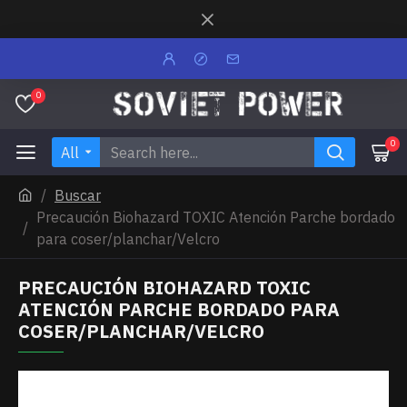
0
0
All
Buscar
Precaución Biohazard TOXIC Atención Parche bordado
para coser/planchar/Velcro
PRECAUCIÓN BIOHAZARD TOXIC
ATENCIÓN PARCHE BORDADO PARA
COSER/PLANCHAR/VELCRO