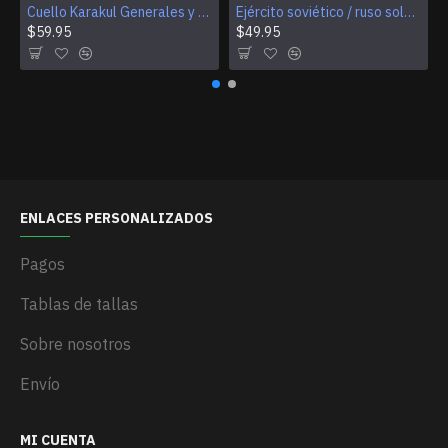
Cuello Karakul Generales y almirantes soviéticos abrigo de invierno Piel de astracán para abrigos
Ejército soviético / ruso soldados centinela caqui capa
$59.95
$49.95
ENLACES PERSONALIZADOS
Pagos
Tablas de tallas
Sobre nosotros
Envío
MI CUENTA