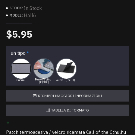
In Stock
STOCK:
Hall6
MODEL:
$5.95
un tipo
Ferro da stiro
Cucire
Velcro
(+$3.00)
(+$3.00)
RICHIEDI MAGGIORI INFORMAZIONI
TABELLA DI FORMATO
Patch termoadesiva / velcro ricamata Call of the Cthulhu