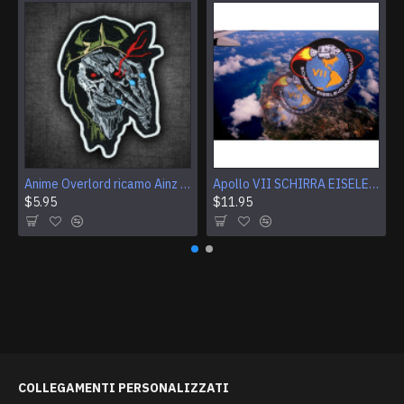
Anime Overlord ricamo Ainz Ooal Gown patch Sorcerer King Iron-on patch Hook and loop Mga ricamato Sew-on patch Halloween Skull gift
Apollo VII SCHIRRA EISELE CUNNINGHAM Logo Patch per ricamo NASA
$5.95
$11.95
COLLEGAMENTI PERSONALIZZATI