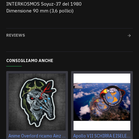
INTERKOSMOS Soyuz-37 del 1980
Dimensione 90 mm (3,6 pollici)
REVIEWS
CONSIGLIAMO ANCHE
Anime Overlord ricamo Ainz Ooal Gown patch Sorcerer King Iron-on patch Hook and loop Mga ricamato Sew-on patch Halloween Skull gift
Apollo VII SCHIRRA EISELE CUNNINGHAM Logo Patch per ricamo NASA