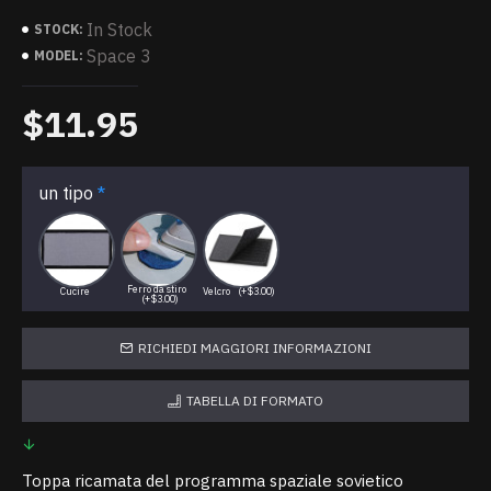
In Stock
STOCK:
Space 3
MODEL:
$11.95
un tipo
Ferro da stiro
Cucire
Velcro
(+$3.00)
(+$3.00)
RICHIEDI MAGGIORI INFORMAZIONI
TABELLA DI FORMATO
Toppa ricamata del programma spaziale sovietico