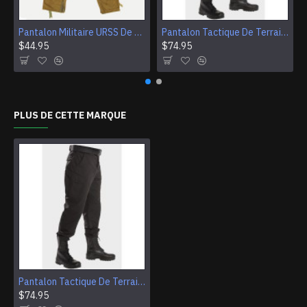
Pantalon Militaire URSS De L’Armée Soviétique Fufaika Chaud D’Hiver
Pantalon Tactique De Terrain Noir Overexposure En Satin Peresvet M 435
$44.95
$74.95
PLUS DE CETTE MARQUE
Pantalon Tactique De Terrain Noir Overexposure En Satin Peresvet M 435
$74.95