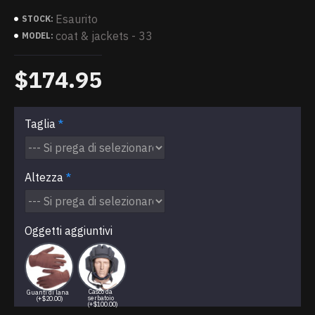
Esaurito
STOCK:
coat & jackets - 33
MODEL:
$174.95
Taglia
Altezza
Oggetti aggiuntivi
Casco da
Guanti di lana
serbatoio
(+$20.00)
(+$100.00)