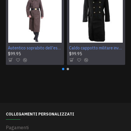
Autentico soprabito dell'esercito sovietico Cappotto da parata in lana genuina dell'URSS Abbigliamento militare invernale da tutti i giorni
Caldo cappotto militare invernale Navy Fleet Esercito sovietico Cappotto nero lungo in vera lana navale
$99.95
$99.95
COLLEGAMENTI PERSONALIZZATI
Pagamenti