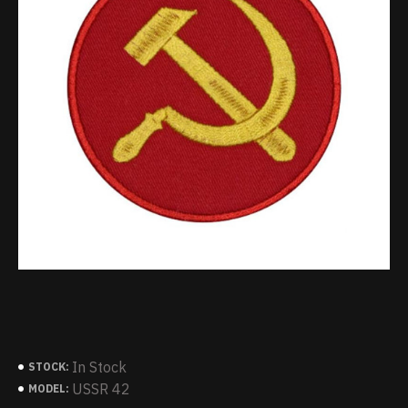
In Stock
STOCK:
USSR 42
MODEL: