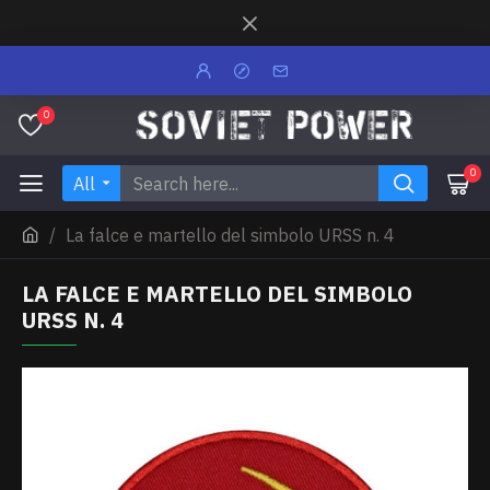
0
0
All
La falce e martello del simbolo URSS n. 4
LA FALCE E MARTELLO DEL SIMBOLO
URSS N. 4