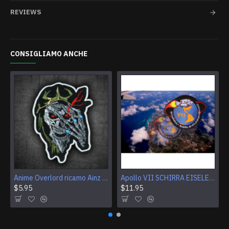
REVIEWS
CONSIGLIAMO ANCHE
Anime Overlord ricamo Ainz Ooal Gown patch Sorcerer King Iron-on patch Hook and loop Mga ricamato Sew-on patch Halloween Skull gift
Apollo VII SCHIRRA EISELE CUNNINGHAM Logo Patch per ricamo NASA
$5.95
$11.95