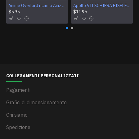
Anime Overlord ricamo Ainz Ooal Gown patch Sorcerer King Iron-on patch Hook and loop Mga ricamato Sew-on patch Halloween Skull gift
Apollo VII SCHIRRA EISELE CUNNINGHAM Logo Patch per ricamo NASA
$5.95
$11.95
COLLEGAMENTI PERSONALIZZATI
Pagamenti
Grafici di dimensionamento
Chi siamo
Spedizione