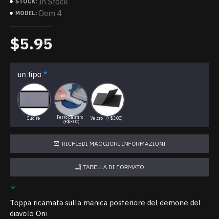
In Stock
STOCK:
Dem 4
MODEL:
$5.95
un tipo
Ferro da stiro
Cucire
Velcro
(+$3.00)
(+$3.00)
RICHIEDI MAGGIORI INFORMAZIONI
TABELLA DI FORMATO
Toppa ricamata sulla manica posteriore del demone del
diavolo Oni