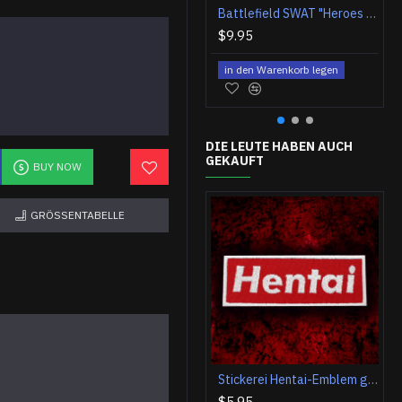
Battlefield SWAT "Heroes Live Forever" gestickter Aufnäher zum Aufbügeln / Klettverschluss
$9.95
in den Warenkorb legen
DIE LEUTE HABEN AUCH
GEKAUFT
BUY NOW
GRÖSSENTABELLE
Stickerei Hentai-Emblem gesticktes Bügelbild / Klett-Ärmel-Patch
$5.95