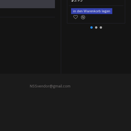
in den Warenkorb legen
Der Kommandant des Raumfahrzeugs Juri Malenchenko Space Program Souvenir Patch
$11.95
NSSvendor@gmail.com