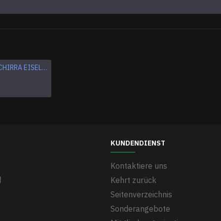
Apollo VII SCHIRRA EISELE CUNNINGHAM Logo NASA Stickerei Patch
Astronauten-Katze Aufbügler Weltraumkatze bestickter Aufnäher Weltraum-Stickerei zum Aufnähen "We need space"-Zitat-Aufnäher
$5.95
KUNDENDIENST
Kontaktiere uns
f
Kehrt zurück
Seitenverzeichnis
Sonderangebote