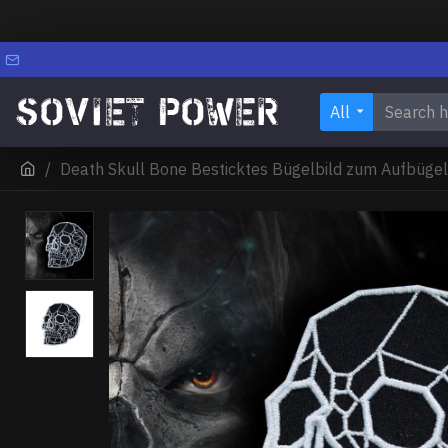
All
Death Skull Bone Besticktes Bügelbild zum Aufbügel