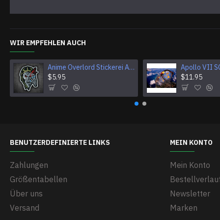
WIR EMPFEHLEN AUCH
Anime Overlord Stickerei Ainz Ooal Kleid Patch Sorcerer King Bügelbild Klettverschluss Mga bestickt Aufnäher Halloween Totenkopf Geschenk
$5.95
$11.95
BENUTZERDEFINIERTE LINKS
MEIN KONTO
Zahlungen
Mein Konto
Größentabellen
Bestellverlau
Über uns
Newsletter
Versand
Marken