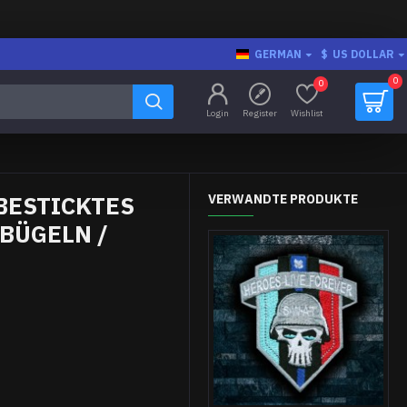
GERMAN
$
US DOLLAR
0
0
Login
Register
Wishlist
BESTICKTES
VERWANDTE PRODUKTE
BÜGELN /