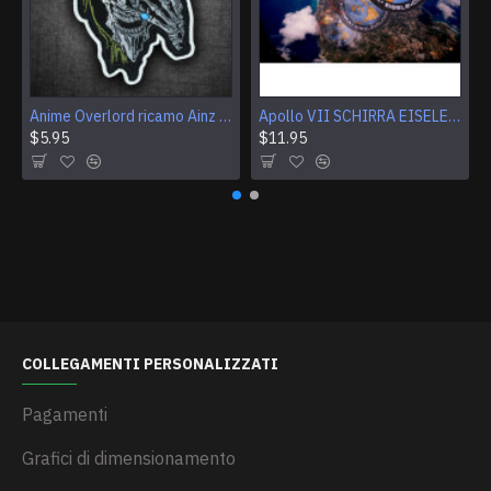
Anime Overlord ricamo Ainz Ooal Gown patch Sorcerer King Iron-on patch Hook and loop Mga ricamato Sew-on patch Halloween Skull gift
Apollo VII SCHIRRA EISELE CUNNINGHAM Logo Patch per ricamo NASA
$5.95
$11.95
COLLEGAMENTI PERSONALIZZATI
Pagamenti
Grafici di dimensionamento