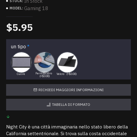
In Stock
STOCK:
Gaming 18
MODEL:
$5.95
un tipo
Ferro da stiro
Cucire
Velcro
(+$3.00)
(+$3.00)
RICHIEDI MAGGIORI INFORMAZIONI
TABELLA DI FORMATO
Night City è una città immaginaria nello stato libero della
California settentrionale. Si trova sulla costa occidentale