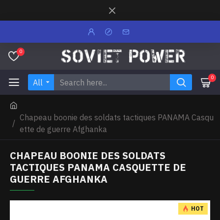
0
0
All
Chapeau boonie des soldats tactiques PANAMA Casqu
ette de guerre Afghanka
CHAPEAU BOONIE DES SOLDATS
TACTIQUES PANAMA CASQUETTE DE
GUERRE AFGHANKA
HOT