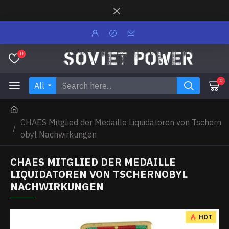
0
0
All
CHAES Mitglied der Medaille Liquidatoren von Tschern
obyl Nachwirkungen
CHAES MITGLIED DER MEDAILLE
LIQUIDATOREN VON TSCHERNOBYL
NACHWIRKUNGEN
HOT