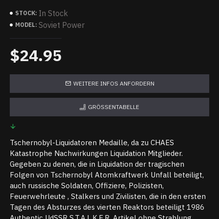
In Stock
STOCK:
Soviet Power
MODEL:
$24.95
WEITERE INFOS ANFORDERN
GRÖSSENTABELLE
Tschernobyl-Liquidatoren Medaille, da zu CHAES
Katastrophe Nachwirkungen Liquidation Mitglieder.
Gegeben zu denen, die in Liquidation der tragischen
Folgen von Tschernobyl Atomkraftwerk Unfall beteiligt,
auch russische Soldaten, Offiziere, Polizisten,
Feuerwehrleute , Stalkers und Zivilisten, die in den ersten
Tagen des Absturzes des vierten Reaktors beteiligt 1986
Authentic UdSSR S.T.A.L.K.E.R. Artikel ohne Strahlung.