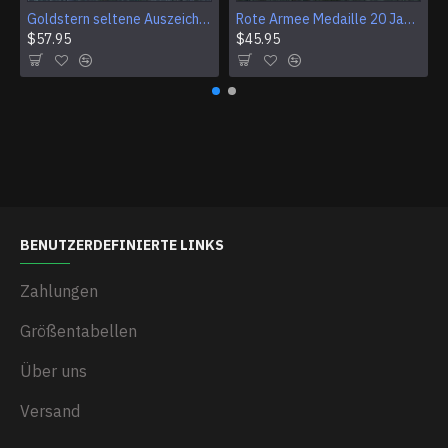
Goldstern seltene Auszeichnung HELD DER UdSSR
Rote Armee Medaille 20 Jahre nach RKKA 1938-1943
$57.95
$45.95
BENUTZERDEFINIERTE LINKS
Zahlungen
Größentabellen
Über uns
Versand